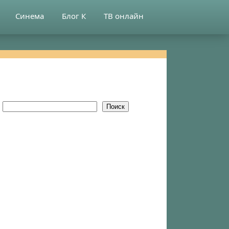
Синема
Блог К
ТВ онлайн
Поиск