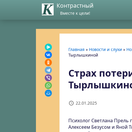
Контрастный
Вместе к цели!
Главная
»
Новости и слухи
»
Но
Тырлышкиной
Страх потер
Тырлышкин
22.01.2025
Психолог Светлана Прель 
Алексеем Безусом и Яной 