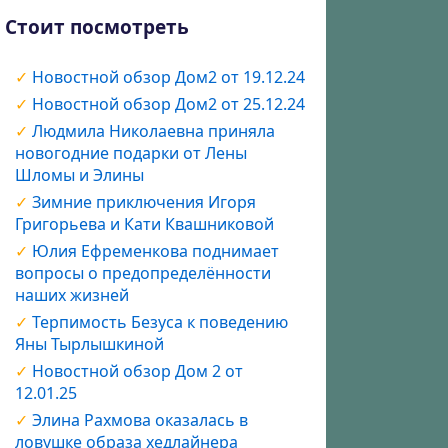
Стоит посмотреть
Новостной обзор Дом2 от 19.12.24
Новостной обзор Дом2 от 25.12.24
Людмила Николаевна приняла
новогодние подарки от Лены
Шломы и Элины
Зимние приключения Игоря
Григорьева и Кати Квашниковой
Юлия Ефременкова поднимает
вопросы о предопределённости
наших жизней
Терпимость Безуса к поведению
Яны Тырлышкиной
Новостной обзор Дом 2 от
12.01.25
Элина Рахмова оказалась в
ловушке образа хедлайнера