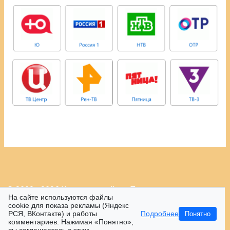
© 2009 - 2026 Контрастный.ру.
Политика
На сайте используются файлы
конфиденциальности.
cookie для показа рекламы (Яндекс
РСЯ, ВКонтакте) и работы
Подробнее
Понятно
16+
комментариев. Нажимая «Понятно»,