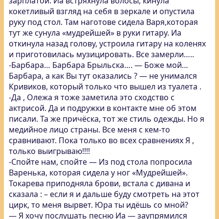
зарплатой. Иа встряхнула волосы, кинула
кокетливый взгляд на себя в зеркале и опустила
руку под стол. Там наготове сидела Варя,которая
тут же сунула «мудрейшей» в руки гитару. Иа
откинула назад голову, устроила гитару на коленях
и приготовилась музицировать. Все замерли…..
-Барбара… Барбара Брыльска…. — Боже мой…
Барбара, а как Вы тут оказались ? — не унимался
Кривиков, который только что вышел из туалета .
-Да , Олежа я тоже заметила это сходство с
актрисой. Да и подружки в контакте мне об этом
писали. Та же причёска, тот же стиль одежды. Но я
медийное лицо страны. Все меня с кем-то
сравнивают. Пока только во всех сравнениях Я ,
только выигрываю!!!!
-Спойте нам, спойте — Из под стола попросила
Варенька, которая сидела у ног «Мудрейшей».
Токарева приподняла брови, встала с дивана и
сказала : – если я и дальше буду смотреть на этот
цирк, то меня вырвет. Юра ты идёшь со мной?
— Я хочу послушать песню Иа — заупрямился