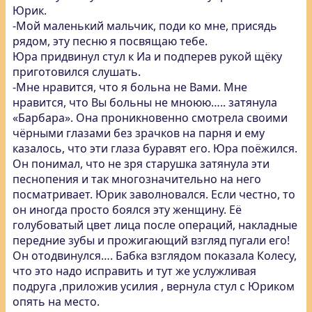
Юрик.
-Мой маленький мальчик, поди ко мне, присядь
рядом, эту песню я посвящаю тебе.
Юра придвинул стул к Иа и подперев рукой щёку
приготовился слушать.
-Мне нравится, что я больна не Вами. Мне
нравится, что Вы больны не мноюю….. затянула
«Барбара». Она проникновенно смотрела своими
чёрными глазами без зрачков на парня и ему
казалось, что эти глаза буравят его. Юра поёжился.
Он понимал, что не зря старушка затянула эти
песнопения и так многозначительно на него
посматривает. Юрик заволновался. Если честно, то
он иногда просто боялся эту женщину. Её
голубоватый цвет лица после операций, накладные
передние зубы и прожигающий взгляд пугали его!
Он отодвинулся…. Бабка взглядом показала Колесу,
что это надо исправить и тут же услужливая
подруга ,приложив усилия , вернула стул с Юриком
опять на место.