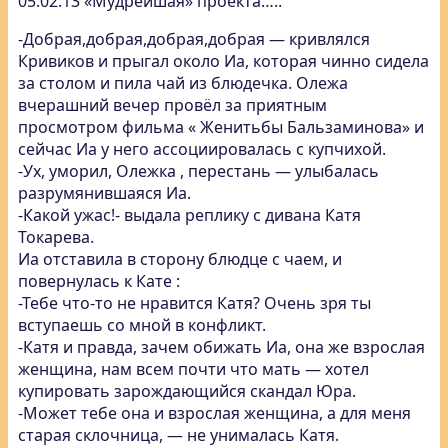
05.02.13 «Мудрейшая» проекта…..
-Добрая,добрая,добрая,добрая — кривлялся
Кривиков и прыгал около Иа, которая чинно сидела
за столом и пила чай из блюдечка. Олежа
вчерашний вечер провёл за приятным
просмотром фильма « Женитьбы Бальзаминова» и
сейчас Иа у него ассоциировалась с купчихой.
-Ух, уморил, Олежка , перестань — улыбалась
разрумянившаяся Иа.
-Какой ужас!- выдала реплику с дивана Катя
Токарева.
Иа отставила в сторону блюдце с чаем, и
повернулась к Кате :
-Тебе что-то не нравится Катя? Очень зря ты
вступаешь со мной в конфликт.
-Катя и правда, зачем обижать Иа, она же взрослая
женщина, нам всем почти что мать — хотел
купировать зарождающийся скандал Юра.
-Может тебе она и взрослая женщина, а для меня
старая склочница, — не унималась Катя.