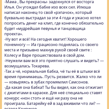
-Мама , Вы прекрасны- задохнулся от восторга
Илья. Он угождал бабке изо всех сил. Илюша
написал наконец-то свой «рэпачок», который
буквально выстрадал за эти 4 года и ужасно хотел
попросить денег на клип, где конечно обязательно
будет «мудрейшая певунья и танцовщица
проекта».
-Ну вот и всё! На сегодня хватит! Хорошего
понемногу — Иа грациозно поднялась со своего
места и призывно махнув рукой своей свите :
Колесу и Варе прошествовала в свой дом.
-Неужели вам всё это приятно слушать и видеть? —
возмущалась Токарева.
-Так а чё, нормальная бабка, чё ты её в штыки всё
время принимаешь. Пусть резвится. Жалко что ли
— ковыряясь в зубах промямлил Самсонов.
-Да какая она бабка!! Ты бы видел, как она отжигает
с джигитами в караоке. Для неё специально ставят
конкурс «нон стоп» и ещё ни разу она не
проиграла. Батарейку ей в зад вживили что ли? —
встрял Кривиков.