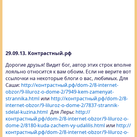
29.09.13. Контрастный.рф
Дорогие друзья! Видит бог, автор этих строк вполне
лояльно относится к вам обоим. Если не верите вот
ссылочки на некоторые блоги о вас, любимых. Для
Саши:
http://контрастный.рф/dom-2/8-internet-
obzor/9-liluroz-o-dome-2/7949-kem-zamenyat-
strannika.html
или
http://контрастный.рф/dom-2/8-
internet-obzor/9-liluroz-o-dome-2/7837-strannik-
sdelal-kuzina.html
Для Леры:
http://
контрастный.рф/dom-2/8-internet-obzor/9-liluroz-o-
dome-2/8180-kuda-zachem-vy-udalilis.html
или
http://
контрастный.рф/dom-2/8-internet-obzor/9-liluroz-o-