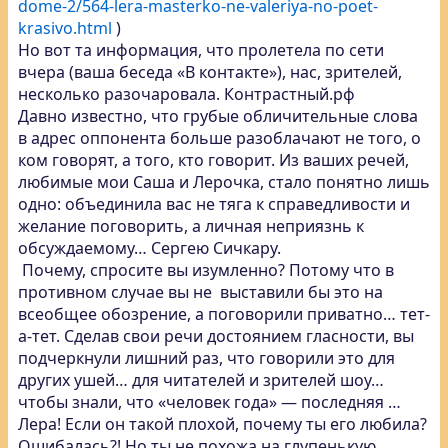
dome-2/564-lera-masterko-ne-valeriya-no-poet-
krasivo.html
)
Но вот та информация, что пролетела по сети
вчера (ваша беседа «В контакте»), нас, зрителей,
несколько разочаровала. Контрастный.рф
Давно известно, что грубые обличительные слова
в адрес оппонента больше разоблачают не того, о
ком говорят, а того, кто говорит. Из ваших речей,
любимые мои Саша и Лерочка, стало понятно лишь
одно: объединила вас не тяга к справедливости и
желание поговорить, а личная неприязнь к
обсуждаемому… Сергею Сичкару.
Почему, спросите вы изумленно? Потому что в
противном случае вы не выставили бы это на
всеобщее обозрение, а поговорили приватно… тет-
а-тет. Сделав свои речи достоянием гласности, вы
подчеркнули лишний раз, что говорили это для
других ушей… для читателей и зрителей шоу…
чтобы знали, что «человек года» — последняя …
Лера! Если он такой плохой, почему ты его любила?
Ошибалась?! Но ты не похожа на глупенькую