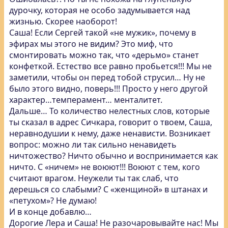
дурочку, которая не особо задумывается над
жизнью. Скорее наоборот!
Саша! Если Сергей такой «не мужик», почему в
эфирах мы этого не видим? Это миф, что
смонтировать можно так, что «дерьмо» станет
конфеткой. Естество все равно пробьется!!! Мы не
заметили, чтобы он перед тобой струсил… Ну не
было этого видно, поверь!!! Просто у него другой
характер…темперамент… менталитет.
Дальше… То количество нелестных слов, которые
ты сказал в адрес Сичкара, говорит о твоем, Саша,
неравнодушии к нему, даже ненависти. Возникает
вопрос: можно ли так сильно ненавидеть
ничтожество? Ничто обычно и воспринимается как
ничто. С «ничем» не воюют!!! Воюют с тем, кого
считают врагом. Неужели ты так слаб, что
дерешься со слабыми? С «женщиной» в штанах и
«петухом»? Не думаю!
И в конце добавлю…
Дорогие Лера и Саша! Не разочаровывайте нас! Мы