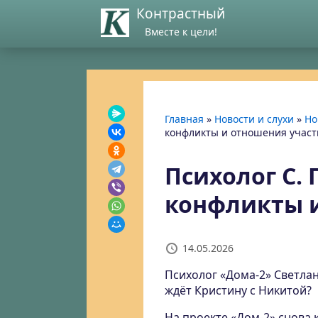
Контрастный
Вместе к цели!
Главная
»
Новости и слухи
»
Но
конфликты и отношения участ
Психолог С.
конфликты и
14.05.2026
Психолог «Дома-2» Светлан
ждёт Кристину с Никитой?
На проекте «Дом-2» снова 