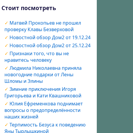
Стоит посмотреть
Матвей Прокопьев не прошел
проверку Клавы Безверховой
Новостной обзор Дом2 от 19.12.24
Новостной обзор Дом2 от 25.12.24
Признаки того, что вы не
нравитесь человеку
Людмила Николаевна приняла
новогодние подарки от Лены
Шломы и Элины
Зимние приключения Игоря
Григорьева и Кати Квашниковой
Юлия Ефременкова поднимает
вопросы о предопределённости
наших жизней
Терпимость Безуса к поведению
Яны Тырлышкиной