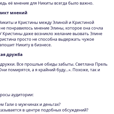
едь её мнение для Никиты всегда было важно.
ликт мнений
Никиты и Кристины между Элиной и Кристиной
 не понравилось мнение Элины, которое она сочла
У Кристины даже возникло желание вызвать Элине
Кристина просто не способна выдержать чужое
апошит Никиту в бизнесе.
кая дружба
одружки. Все прошлые обиды забыты. Светлана Прель
Они помирятся, а я крайний буду…». Похоже, так и
просы аудитории:
м Гали о мужчинах и деньгах?
оказывается в центре подобных обсуждений?