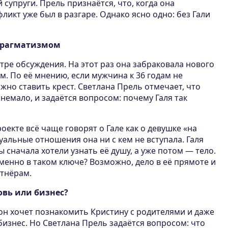
 супруги. Прель признаётся, что, когда она
ликт уже был в разгаре. Однако ясно одно: без Гали
 прагматизмом
нтре обсуждения. На этот раз она забраковала нового
м. По её мнению, если мужчина к 36 годам не
ожно ставить крест. Светлана Прель отмечает, что
немало, и задаётся вопросом: почему Галя так
оекте всё чаще говорят о Гале как о девушке «на
суальные отношения она ни с кем не вступала. Галя
 сначала хотели узнать её душу, а уже потом — тело.
менно в таком ключе? Возможно, дело в её прямоте и
ртнёрам.
овь или бизнес?
он хочет познакомить Кристину с родителями и даже
бизнес. Но Светлана Прель задаётся вопросом: что