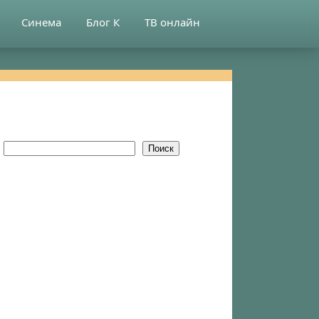
Синема
Блог К
ТВ онлайн
Поиск