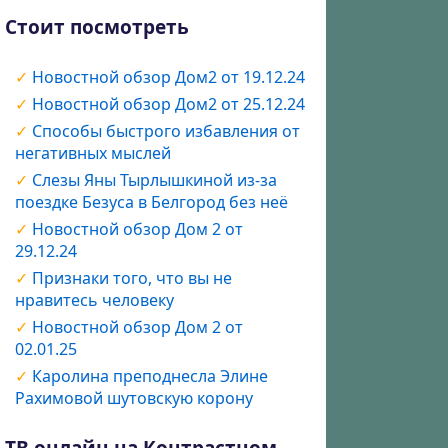
Стоит посмотреть
Новостной обзор Дом2 от 19.12.24
Новостной обзор Дом2 от 25.12.24
Способы быстрого избавления от
негативных мыслей
Слезы Яны Тырлышкиной из-за
поездке Безуса в Белгород без неё
Новостной обзор Дом 2 от
29.12.24
Признаки того, что вы не
нравитесь человеку
Новостной обзор Дом 2 от
02.01.25
Каролина преподнесла Элине
Рахимовой шутовскую корону