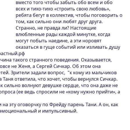
вместо того чтобы забыть обо всем и обо
всех и тихо-тихо «строить свою любовь»,
ребята бегут в коллектив, чтобы поговорить о
том, как сильно они любят друг друга.
Странно, не правда ли? Настоящие
влюбленные рады каждой минутке, когда
могут побыть наедине, а эти норовят
оказаться в гуще событий или изливать душу
растный.рф
ичина такого странного поведения. Оказывается,
овсе не Женя, а Сергей Сичкар. Об этом она
тей. Зрители задали вопрос, "к кому из мальчиков
 Таня ответила, что хочет, чтобы вернулся Сичкар.
ак сильно волнуют девушке сердце, что она даже не
проса (ее ведь спросили не «кому нужно прийти», а
на эту оговорчку по Фрейду парень Тани. А он, как
 эмоциональный и импульсивный.