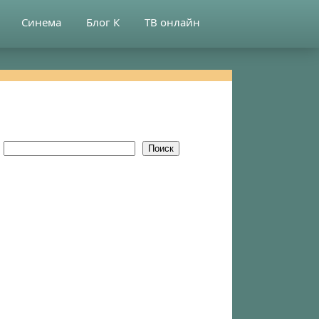
Синема
Блог К
ТВ онлайн
Поиск