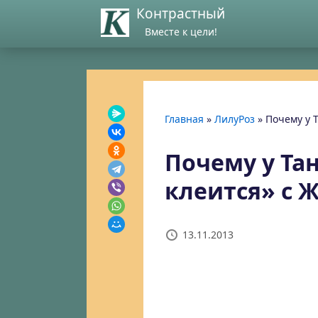
Контрастный
Вместе к цели!
Главная
»
ЛилуРоз
»
Почему у 
Почему у Та
клеится» с 
13.11.2013