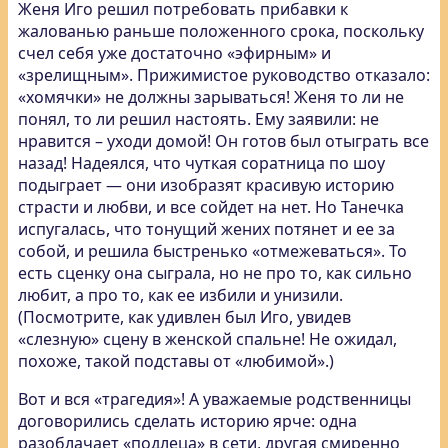
Женя Иго решил потребовать прибавки к
жалованью раньше положенного срока, поскольку
счел себя уже достаточно «эфирным» и
«зрелищным». Прижимистое руководство отказало:
«хомячки» не должны зарываться! Женя то ли не
понял, то ли решил настоять. Ему заявили: не
нравится – уходи домой! Он готов был отыграть все
назад! Надеялся, что чуткая соратница по шоу
подыграет — они изобразят красивую историю
страсти и любви, и все сойдет на нет. Но Танечка
испугалась, что тонущий жених потянет и ее за
собой, и решила быстренько «отмежеваться». То
есть сценку она сыграла, но не про то, как сильно
любит, а про то, как ее избили и унизили.
(Посмотрите, как удивлен был Иго, увидев
«слезную» сцену в женской спальне! Не ожидал,
похоже, такой подставы от «любимой».)
Вот и вся «трагедия»! А уважаемые родственницы
договорились сделать историю ярче: одна
разоблачает «подлеца» в сети, другая смиренно