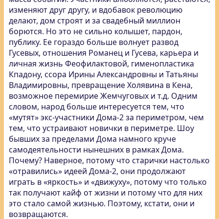
изменяют друг другу, и вдобавок революцию
делают, дом строят и за свадебный миллион
борются. Но это не сильно колышет, пардон,
публику. Ее гораздо больше волнует развод
Гусевых, отношения Романец и Гусева, карьера и
личная жизнь Феофилактовой, гименопластика
Кпадону, ссора Ирины Александровны и Татьяны
Владимировны, превращение Холявина в Кена,
возможное перемирие Жемчуговых и т.д. Одним
словом, народ больше интересуется тем, что
«мутят» экс-участники Дома-2 за периметром, чем
тем, что устраивают новички в периметре. Шоу
бывших за пределами Дома намного круче
самодеятельности нынешних в рамках Дома.
Почему? Наверное, потому что старички настолько
«отравились» идеей Дома-2, они продолжают
играть в «яркость» и «движуху», потому что только
так получают кайф от жизни и потому что для них
это стало самой жизнью. Поэтому, кстати, они и
возвращаются.