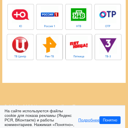
© 2009 - 2026 Контрастный.ру.
Политика
На сайте используются файлы
конфиденциальности.
cookie для показа рекламы (Яндекс
РСЯ, ВКонтакте) и работы
Подробнее
Понятно
16+
комментариев. Нажимая «Понятно»,