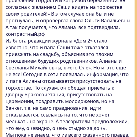
проявления гордости и капризов беременной: «Я
согласна с желанием Саши видеть на торжестве
своих родителей!» В этом случае она бы и не
прогнулась, и опровергла слова Ольги Васильевны.
А так получается, что Алиана все подтвердила.
контрастный.рф
Из блога редакции журнала «Дом 2» стало
известно, что и папа Саши тоже отказался
приезжать на свадьбу, объяснив это плохим
отношением будущих родственников, Алианы и
Светланы Михайловны, к «его Оле». Но и это еще
не все! Сегодня в сети появилась информация, что
и папа Алианы отказывается присутствовать на
торжестве. По слухам, он обещал приехать к
Дворцу Бракосочетания, присутствовать на
церемонии, поздравить молодоженов, но на
банкет, т.е. на само празднование, идти
отказывается, ссылаясь на то, что не хочет
мелькать на экране. А телезрители предположили,
что ему, очевидно, очень стыдно за дочь.
Мы пока не знаем, что из всего сказанного правда,