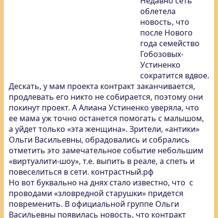
Недавно сеть
облетела
новость, что
после Нового
года семейство
Гобозовых-
Устиненко
сократится вдвое.
Дескать, у мам проекта контракт заканчивается,
продлевать его никто не собирается, поэтому они
покинут проект. А Алиана Устиненко уверяла, что
ее мама уж точно останется помогать с малышом,
а уйдет только «эта женщина». Зрители, «антики»
Ольги Васильевны, обрадовались и собрались
отметить это замечательное событие небольшим
«виртуалити-шоу», т.е. выпить в реале, а спеть и
повеселиться в сети. контрастный.рф
Но вот буквально на днях стало известно, что с
проводами «зловредной старушки» придется
повременить. В официальной группе Ольги
Васильевны появилась новость, что контракт