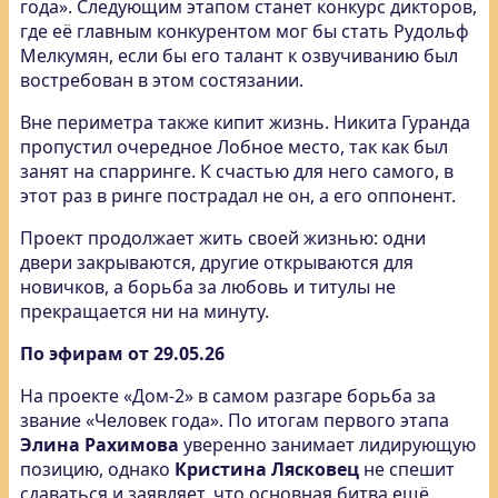
года». Следующим этапом станет конкурс дикторов,
где её главным конкурентом мог бы стать Рудольф
Мелкумян, если бы его талант к озвучиванию был
востребован в этом состязании.
Вне периметра также кипит жизнь. Никита Гуранда
пропустил очередное Лобное место, так как был
занят на спарринге. К счастью для него самого, в
этот раз в ринге пострадал не он, а его оппонент.
Проект продолжает жить своей жизнью: одни
двери закрываются, другие открываются для
новичков, а борьба за любовь и титулы не
прекращается ни на минуту.
По эфирам от 29.05.26
На проекте «Дом-2» в самом разгаре борьба за
звание «Человек года». По итогам первого этапа
Элина Рахимова
уверенно занимает лидирующую
позицию, однако
Кристина Лясковец
не спешит
сдаваться и заявляет, что основная битва ещё