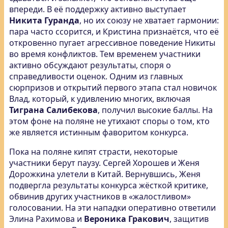
впереди. В её поддержку активно выступает
Никита Гуранда
, но их союзу не хватает гармонии:
пара часто ссорится, и Кристина признаётся, что её
откровенно пугает агрессивное поведение Никиты
во время конфликтов. Тем временем участники
активно обсуждают результаты, споря о
справедливости оценок. Одним из главных
сюрпризов и открытий первого этапа стал новичок
Влад, который, к удивлению многих, включая
Тиграна Салибекова
, получил высокие баллы. На
этом фоне на поляне не утихают споры о том, кто
же является истинным фаворитом конкурса.
Пока на поляне кипят страсти, некоторые
участники берут паузу. Сергей Хорошев и Женя
Дорожкина улетели в Китай. Вернувшись, Женя
подвергла результаты конкурса жёсткой критике,
обвинив других участников в «жалостливом»
голосовании. На эти нападки оперативно ответили
Элина Рахимова и
Вероника Гракович
, защитив