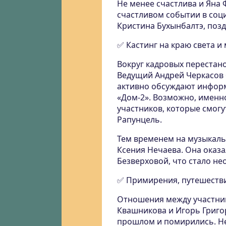
Не менее счастлива и Яна 
счастливом событии в соц
Кристина Бухынбалтэ, поз
✅ Кастинг на краю света 
Вокруг кадровых перестано
Ведущий Андрей Черкасов 
активно обсуждают информа
«Дом-2». Возможно, именно
участников, которые смогу
Рапунцель.
Тем временем на музыкаль
Ксения Нечаева. Она оказ
Безверховой, что стало н
✅ Примирения, путешеств
Отношения между участник
Квашникова и Игорь Григо
прошлом и помирились. Не