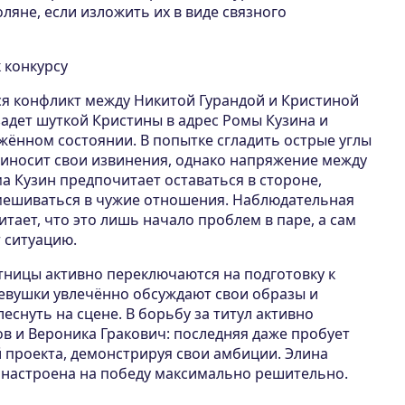
ляне, если изложить их в виде связного
к конкурсу
ся конфликт между Никитой Гурандой и Кристиной
задет шуткой Кристины в адрес Ромы Кузина и
жённом состоянии. В попытке сгладить острые углы
риносит свои извинения, однако напряжение между
а Кузин предпочитает оставаться в стороне,
вмешиваться в чужие отношения. Наблюдательная
итает, что это лишь начало проблем в паре, а сам
 ситуацию.
тницы активно переключаются на подготовку к
Девушки увлечённо обсуждают свои образы и
еснуть на сцене. В борьбу за титул активно
в и Вероника Гракович: последняя даже пробует
й проекта, демонстрируя свои амбиции. Элина
, настроена на победу максимально решительно.