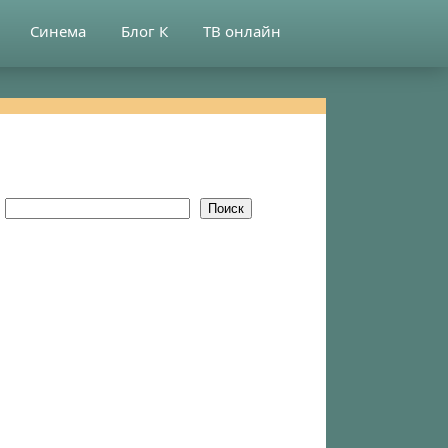
Синема
Блог К
ТВ онлайн
Поиск