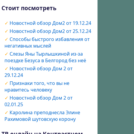
Стоит посмотреть
Новостной обзор Дом2 от 19.12.24
Новостной обзор Дом2 от 25.12.24
Способы быстрого избавления от
негативных мыслей
Слезы Яны Тырлышкиной из-за
поездке Безуса в Белгород без неё
Новостной обзор Дом 2 от
29.12.24
Признаки того, что вы не
нравитесь человеку
Новостной обзор Дом 2 от
02.01.25
Каролина преподнесла Элине
Рахимовой шутовскую корону