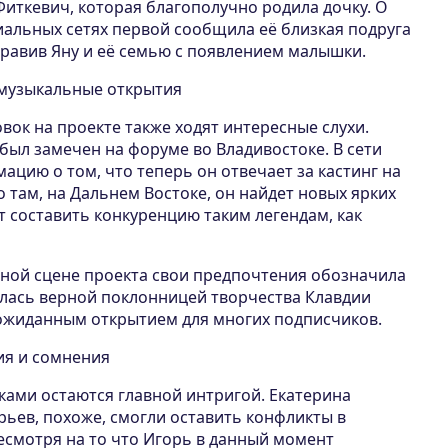
Фиткевич, которая благополучно родила дочку. О
иальных сетях первой сообщила её близкая подруга
дравив Яну и её семью с появлением малышки.
и музыкальные открытия
вок на проекте также ходят интересные слухи.
был замечен на форуме во Владивостоке. В сети
цию о том, что теперь он отвечает за кастинг на
 там, на Дальнем Востоке, он найдет новых ярких
т составить конкуренцию таким легендам, как
ной сцене проекта свои предпочтения обозначила
алась верной поклонницей творчества Клавдии
еожиданным открытием для многих подписчиков.
ия и сомнения
ами остаются главной интригой. Екатерина
рьев, похоже, смогли оставить конфликты в
смотря на то что Игорь в данный момент