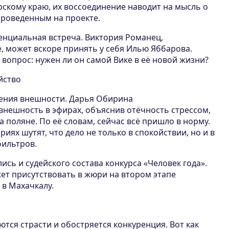
рскому краю, их воссоединение наводит на мысль о
проведенным на проекте.
енциальная встреча. Виктория Романец,
, может вскоре принять у себя Илью Яббарова.
вопрос: нужен ли он самой Вике в её новой жизни?
йство
дения внешности. Дарья Обирина
нешность в эфирах, объяснив отёчность стрессом,
 поляне. По её словам, сейчас всё пришло в норму.
иях шутят, что дело не только в спокойствии, но и в
ильтров.
ись и судейского состава конкурса «Человек года».
ет присутствовать в жюри на втором этапе
а в Махачкалу.
ются страсти и обостряется конкуренция. Вот как