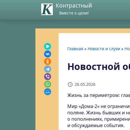
Контрастный
Вместе к цели!
Главная
»
Новости и слухи
»
Но
Новостной об
28.05.2026
Жизнь за периметром: глав
Мир «Дома-2» не ограничи
поляне. Жизнь бывших и н
о пополнениях, примирения
и обсуждаемые события.