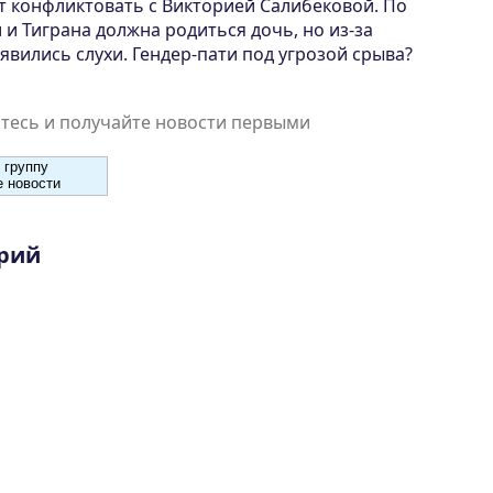
т конфликтовать с Викторией Салибековой. По
 и Тиграна должна родиться дочь, но из-за
вились слухи. Гендер-пати под угрозой срыва?
есь и получайте новости первыми
 группу
 новости
рий