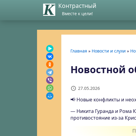
Контрастный
Вместе к цели!
Главная
»
Новости и слухи
»
Но
Новостной об
27.05.2026
📢 Новые конфликты и неож
— Никита Гуранда и Рома К
противостояние из-за Кри