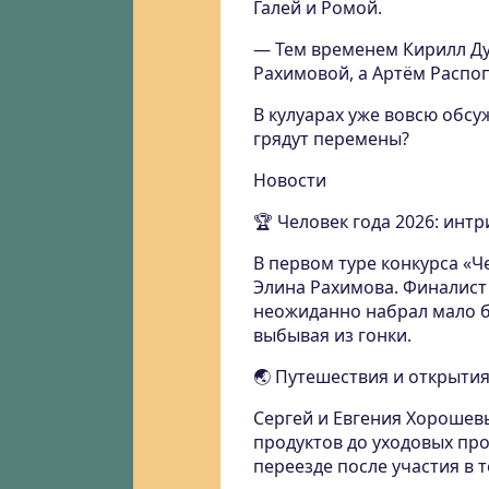
Галей и Ромой.
— Тем временем Кирилл Ду
Рахимовой, а Артём Распоп
В кулуарах уже вовсю обс
грядут перемены?
Новости
🏆 Человек года 2026: инт
В первом туре конкурса «Ч
Элина Рахимова. Финалист
неожиданно набрал мало б
выбывая из гонки.
🌏 Путешествия и открыти
Сергей и Евгения Хорошев
продуктов до уходовых пр
переезде после участия в 