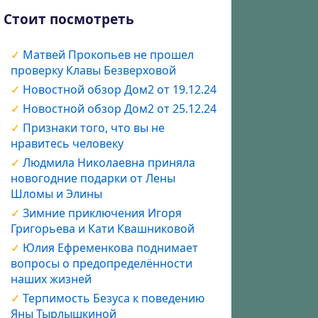
Стоит посмотреть
Матвей Прокопьев не прошел
проверку Клавы Безверховой
Новостной обзор Дом2 от 19.12.24
Новостной обзор Дом2 от 25.12.24
Признаки того, что вы не
нравитесь человеку
Людмила Николаевна приняла
новогодние подарки от Лены
Шломы и Элины
Зимние приключения Игоря
Григорьева и Кати Квашниковой
Юлия Ефременкова поднимает
вопросы о предопределённости
наших жизней
Терпимость Безуса к поведению
Яны Тырлышкиной