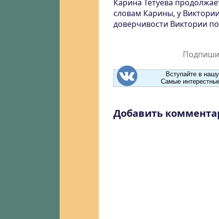
Карина Тетуева продолжае
словам Карины, у Виктории
доверчивости Виктории поя
Подпишит
Вступайте в нашу
Самые интерестные
Добавить коммента