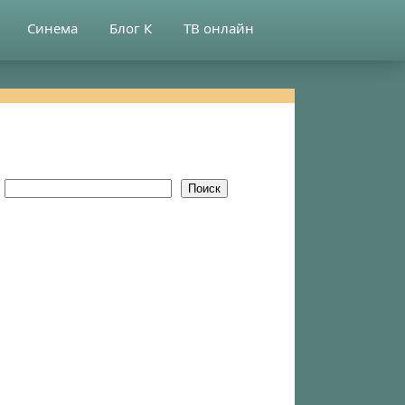
Синема
Блог К
ТВ онлайн
Поиск