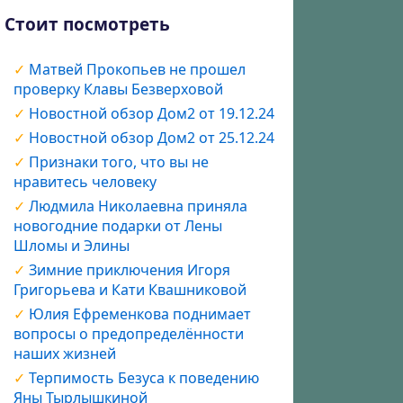
Стоит посмотреть
Матвей Прокопьев не прошел
проверку Клавы Безверховой
Новостной обзор Дом2 от 19.12.24
Новостной обзор Дом2 от 25.12.24
Признаки того, что вы не
нравитесь человеку
Людмила Николаевна приняла
новогодние подарки от Лены
Шломы и Элины
Зимние приключения Игоря
Григорьева и Кати Квашниковой
Юлия Ефременкова поднимает
вопросы о предопределённости
наших жизней
Терпимость Безуса к поведению
Яны Тырлышкиной