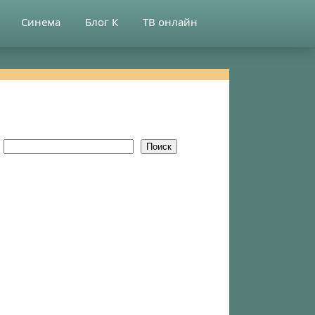
Синема
Блог К
ТВ онлайн
Поиск