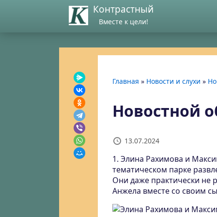
Контрастный
Вместе к цели!
Главная
»
Новости и слухи
»
Но
Новостной об
13.07.2024
1. Элина Рахимова и Макси
тематическом парке развл
Они даже практически не ру
Анжела вместе со своим с