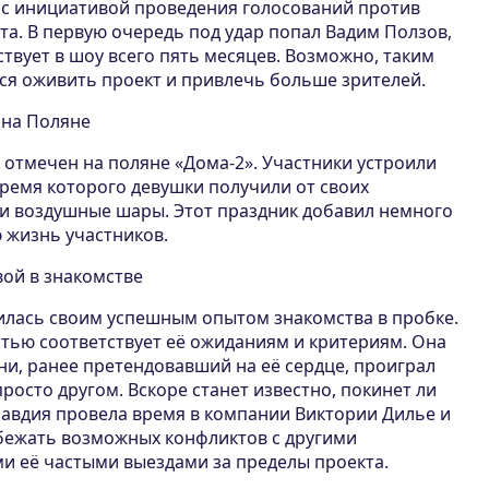
 с инициативой проведения голосований против
та. В первую очередь под удар попал Вадим Ползов,
ствует в шоу всего пять месяцев. Возможно, таким
ся оживить проект и привлечь больше зрителей.
 на Поляне
 отмечен на поляне «Дома-2». Участники устроили
время которого девушки получили от своих
 и воздушные шары. Этот праздник добавил немного
 жизнь участников.
вой в знакомстве
илась своим успешным опытом знакомства в пробке.
тью соответствует её ожиданиям и критериям. Она
ни, ранее претендовавший на её сердце, проиграл
просто другом. Вскоре станет известно, покинет ли
лавдия провела время в компании Виктории Дилье и
бежать возможных конфликтов с другими
и её частыми выездами за пределы проекта.