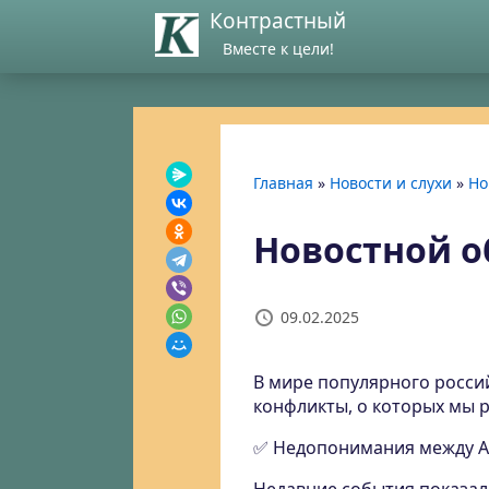
Контрастный
Вместе к цели!
Главная
»
Новости и слухи
»
Но
Новостной об
09.02.2025
В мире популярного росси
конфликты, о которых мы 
✅ Недопонимания между А