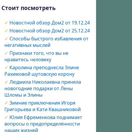
Стоит посмотреть
Новостной обзор Дом2 от 19.12.24
Новостной обзор Дом2 от 25.12.24
Способы быстрого избавления от
негативных мыслей
Признаки того, что вы не
нравитесь человеку
Каролина преподнесла Элине
Рахимовой шутовскую корону
Людмила Николаевна приняла
новогодние подарки от Лены
Шломы и Элины
Зимние приключения Игоря
Григорьева и Кати Квашниковой
Юлия Ефременкова поднимает
вопросы о предопределённости
наших жизней