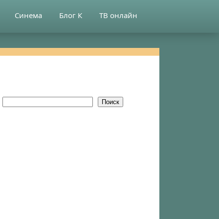
Синема
Блог К
ТВ онлайн
Поиск