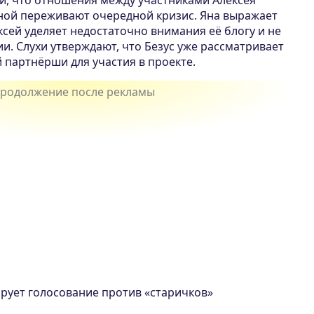
и, что отношения между участниками Алексея
ой переживают очередной кризис. Яна выражает
ксей уделяет недостаточно внимания её блогу и не
и. Слухи утверждают, что Безус уже рассматривает
 партнёрши для участия в проекте.
рует голосование против «старичков»