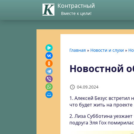
Контрастный
Вместе к цели!
Главная
»
Новости и слухи
»
Но
Новостной об
04.09.2024
1. Алексей Безус встретил 
что будет жить на проекте
2. Лиза Субботина уезжает 
подруга Эля Гох помирила