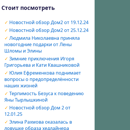
Стоит посмотреть
Новостной обзор Дом2 от 19.12.24
Новостной обзор Дом2 от 25.12.24
Людмила Николаевна приняла
новогодние подарки от Лены
Шломы и Элины
Зимние приключения Игоря
Григорьева и Кати Квашниковой
Юлия Ефременкова поднимает
вопросы о предопределённости
наших жизней
Терпимость Безуса к поведению
Яны Тырлышкиной
Новостной обзор Дом 2 от
12.01.25
Элина Рахмова оказалась в
ловушке образа хедлайнера