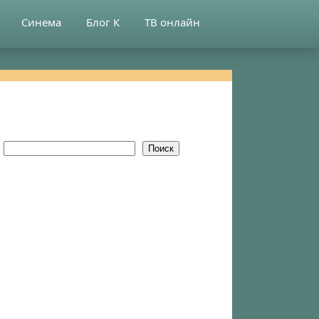
Синема
Блог К
ТВ онлайн
Поиск