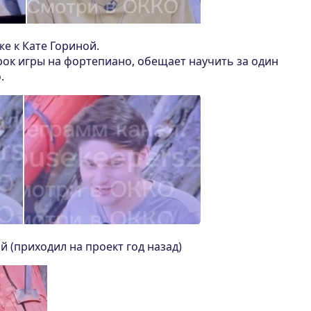
же к Кате Гориной.
рок игры на фортепиано, обещает научить за один
.
й (приходил на проект год назад)