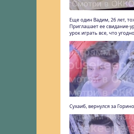
Еще один Вадим, 26 лет, то
Приглашает ее свидание-у
урок играть все, что угодно
Сухаиб, вернулся за Горино