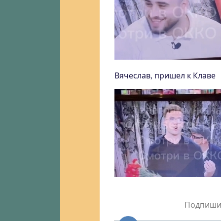
Вячеслав, пришел к Клаве
Подпишит