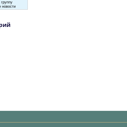
 группу
 новости
рий