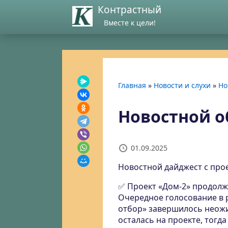
Контрастный
Вместе к цели!
Главная
»
Новости и слухи
»
Но
Новостной об
01.09.2025
Новостной дайджест с про
✅ Проект «Дом-2» продолж
Очередное голосование в 
отбор» завершилось неож
осталась на проекте, тогд