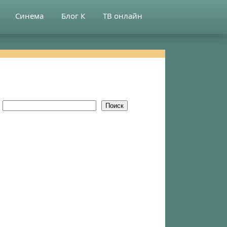
Синема
Блог К
ТВ онлайн
Поиск