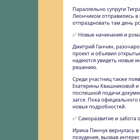
Параллельно супруги Тигр
Леончиком отправились в г
отпраздновать там день р
✅ Новые начинания и ром
Дмитрий Ганчин, разочаро
проект и объявил открытый
надеются увидеть новые и
решению.
Среди участниц также поя
Екатерины Квашниковой и 
поспешной подачи докумен
загсе. Пока официального 
новых подробностей.
✅ Саморазвитие и забота 
Ирина Пинчук вернулась в
похудения, вызвав интере