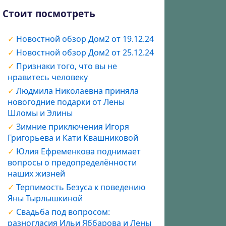
Стоит посмотреть
Новостной обзор Дом2 от 19.12.24
Новостной обзор Дом2 от 25.12.24
Признаки того, что вы не
нравитесь человеку
Людмила Николаевна приняла
новогодние подарки от Лены
Шломы и Элины
Зимние приключения Игоря
Григорьева и Кати Квашниковой
Юлия Ефременкова поднимает
вопросы о предопределённости
наших жизней
Терпимость Безуса к поведению
Яны Тырлышкиной
Свадьба под вопросом:
разногласия Ильи Яббарова и Лены