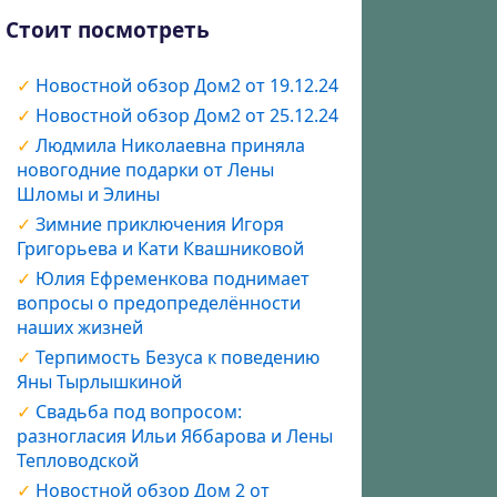
Стоит посмотреть
Новостной обзор Дом2 от 19.12.24
Новостной обзор Дом2 от 25.12.24
Людмила Николаевна приняла
новогодние подарки от Лены
Шломы и Элины
Зимние приключения Игоря
Григорьева и Кати Квашниковой
Юлия Ефременкова поднимает
вопросы о предопределённости
наших жизней
Терпимость Безуса к поведению
Яны Тырлышкиной
Свадьба под вопросом:
разногласия Ильи Яббарова и Лены
Тепловодской
Новостной обзор Дом 2 от