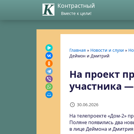
Контрастный
Вместе к цели!
Главная
»
Новости и слухи
»
Но
Деймон и Дмитрий
На проект п
участника 
30.06.2026
На телепроекте «Дом-2» п
Поляне появились два новы
в лице Деймона и Дмитрия