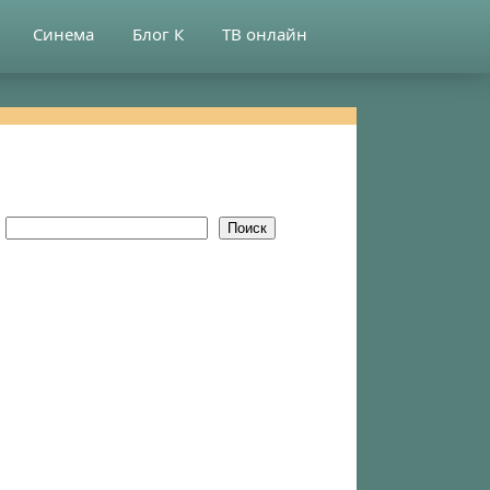
Синема
Блог К
ТВ онлайн
Поиск