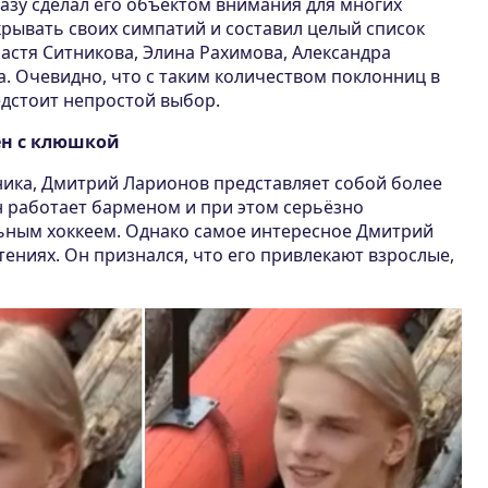
азу сделал его объектом внимания для многих
крывать своих симпатий и составил целый список
астя Ситникова, Элина Рахимова, Александра
. Очевидно, что с таким количеством поклонниц в
едстоит непростой выбор.
ен с клюшкой
ника, Дмитрий Ларионов представляет собой более
 работает барменом и при этом серьёзно
ьным хоккеем. Однако самое интересное Дмитрий
тениях. Он признался, что его привлекают взрослые,