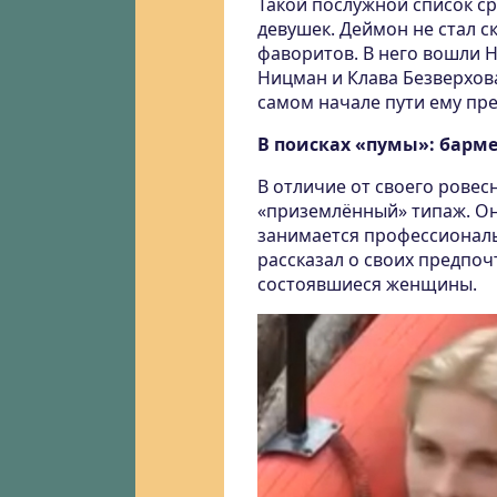
Такой послужной список ср
девушек. Деймон не стал с
фаворитов. В него вошли Н
Ницман и Клава Безверхова
самом начале пути ему пр
В поисках «пумы»: барм
В отличие от своего ровес
«приземлённый» типаж. Он
занимается профессионал
рассказал о своих предпоч
состоявшиеся женщины.