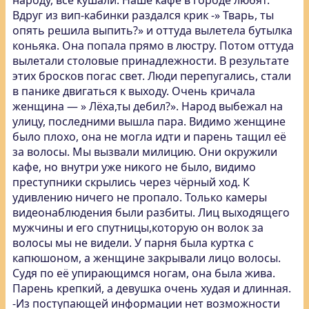
народу, все кушали. Наше кафе в городе любят.
Вдруг из вип-кабинки раздался крик -» Тварь, ты
опять решила выпить?» и оттуда вылетела бутылка
коньяка. Она попала прямо в люстру. Потом оттуда
вылетали столовые принадлежности. В результате
этих бросков погас свет. Люди перепугались, стали
в панике двигаться к выходу. Очень кричала
женщина — » Лёха,ты дебил?». Народ выбежал на
улицу, последними вышла пара. Видимо женщине
было плохо, она не могла идти и парень тащил её
за волосы. Мы вызвали милицию. Они окружили
кафе, но внутри уже никого не было, видимо
преступники скрылись через чёрный ход. К
удивлению ничего не пропало. Только камеры
видеонаблюдения были разбиты. Лиц выходящего
мужчины и его спутницы,которую он волок за
волосы мы не видели. У парня была куртка с
капюшоном, а женщине закрывали лицо волосы.
Судя по её упирающимся ногам, она была жива.
Парень крепкий, а девушка очень худая и длинная.
-Из поступающей информации нет возможности