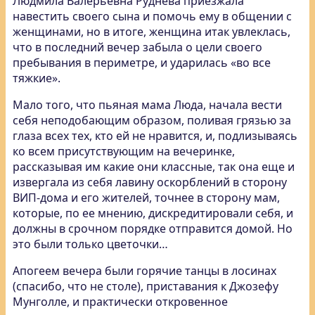
Людмила Валерьевна Руднева приезжала
навестить своего сына и помочь ему в общении с
женщинами
, но в итоге, женщина итак увлеклась,
что в последний вечер забыла о цели своего
пребывания в периметре, и ударилась «во все
тяжкие».
Мало того, что пьяная мама Люда, начала вести
себя неподобающим образом, поливая грязью за
глаза всех тех, кто ей не нравится, и, подлизываясь
ко всем присутствующим на вечеринке,
рассказывая им какие они классные, так она еще и
извергала из себя лавину оскорблений в сторону
ВИП-дома и его жителей, точнее в сторону мам,
которые, по ее мнению, дискредитировали себя, и
должны в срочном порядке отправится домой. Но
это были только цветочки…
Апогеем вечера были горячие танцы в лосинах
(спасибо, что не столе), приставания к Джозефу
Мунголле, и практически откровенное