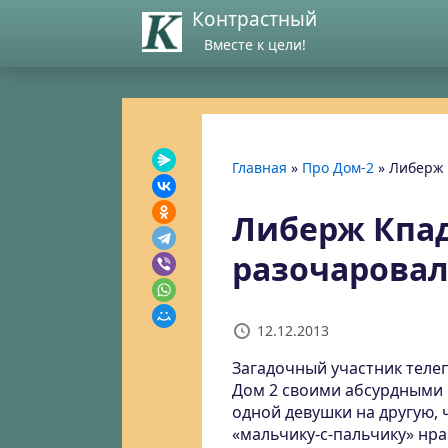
Контрастный
Вместе к цели!
Главная
»
Про Дом-2
»
Либерж 
Либерж Кпад
разочаровал
12.12.2013
Загадочный участник теле
Дом 2 своими абсурдными
одной девушки на другую, 
«мальчику-с-пальчику» нрав