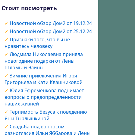
Стоит посмотреть
Новостной обзор Дом2 от 19.12.24
Новостной обзор Дом2 от 25.12.24
Признаки того, что вы не
нравитесь человеку
Людмила Николаевна приняла
новогодние подарки от Лены
Шломы и Элины
Зимние приключения Игоря
Григорьева и Кати Квашниковой
Юлия Ефременкова поднимает
вопросы о предопределённости
наших жизней
Терпимость Безуса к поведению
Яны Тырлышкиной
Свадьба под вопросом:
разногласия Ильи Яббарова и Лены