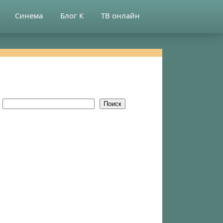
Синема
Блог К
ТВ онлайн
Поиск