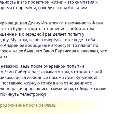
льность в его проектной жизни – это симпатия к
 время от времени, находится под большим
н яро защищал Диану Игнатюк от назойливого Жени
я, что будет строить отношения с ней, а затем
ешение и в очередной раз делает попытку
ону. Мулатка, в свою очередь, тоже ведет себя
то Андрей ее вообще не интересует, то плачет по
 похож на ее бывшего Ваню Барзикова и заявляет, что
ится.
е неважно, ведь после очередной попытки
то Есин Либерж рассказывал о том, что хочет с ней
тайком, писал любовные письма Лизе Кутузовой!
 поставило жирную точку в его отношениях с
тельно разочаровавшись в мужчинах, собирается или
 покинуть телестройку!