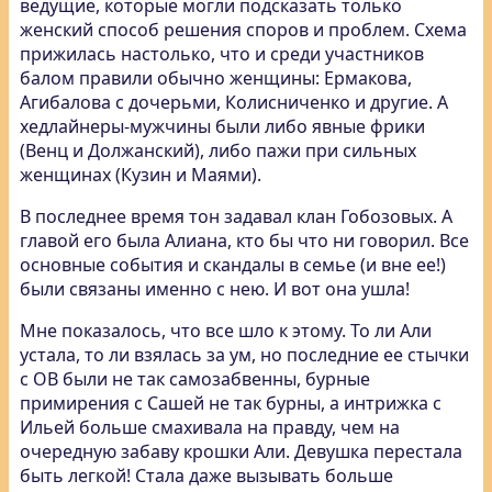
ведущие, которые могли подсказать только
женский способ решения споров и проблем. Схема
прижилась настолько, что и среди участников
балом правили обычно женщины: Ермакова,
Агибалова с дочерьми, Колисниченко и другие. А
хедлайнеры-мужчины были либо явные фрики
(Венц и Должанский), либо пажи при сильных
женщинах (Кузин и Маями).
В последнее время тон задавал клан Гобозовых. А
главой его была Алиана, кто бы что ни говорил. Все
основные события и скандалы в семье (и вне ее!)
были связаны именно с нею. И вот она ушла!
Мне показалось, что все шло к этому. То ли Али
устала, то ли взялась за ум, но последние ее стычки
с ОВ были не так самозабвенны, бурные
примирения с Сашей не так бурны, а интрижка с
Ильей больше смахивала на правду, чем на
очередную забаву крошки Али. Девушка перестала
быть легкой! Стала даже вызывать больше