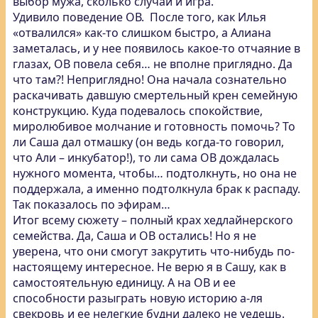
выбор мужа, сколько случай и игра.
Удивило поведение ОВ. После того, как Илья
«отвалился» как-то слишком быстро, а Алиана
заметалась, и у нее появилось какое-то отчаяние в
глазах, ОВ повела себя… не вполне приглядно. Да
что там?! Неприглядно! Она начала сознательно
раскачивать давшую смертельный крен семейную
конструкцию. Куда подевалось спокойствие,
миролюбивое молчание и готовность помочь? То
ли Саша дал отмашку (он ведь когда-то говорил,
что Али – инкубатор!), то ли сама ОВ дождалась
нужного момента, чтобы… подтолкнуть, но она не
поддержала, а именно подтолкнула брак к распаду.
Так показалось по эфирам…
Итог всему сюжету – полный крах хедлайнерского
семейства. Да, Саша и ОВ остались! Но я не
уверена, что они смогут закрутить что-нибудь по-
настоящему интересное. Не верю я в Сашу, как в
самостоятельную единицу. А на ОВ и ее
способности разыграть новую историю а-ля
свекровь и ее нелегкие будни далеко не уедешь.