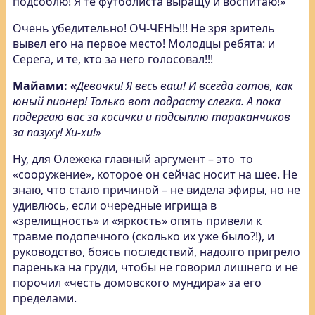
подсоблю! Я те футболиста выращу и воспитаю!»
Очень убедительно! ОЧ-ЧЕНЬ!!! Не зря зритель
вывел его на первое место! Молодцы ребята: и
Серега, и те, кто за него голосовал!!!
Майами:
«
Девочки! Я весь ваш! И всегда готов, как
юный пионер! Только вот подрасту слегка. А пока
подергаю вас за косички и подсыплю тараканчиков
за пазуху! Хи-хи!»
Ну, для Олежека главный аргумент – это то
«сооружение», которое он сейчас носит на шее. Не
знаю, что стало причиной – не видела эфиры, но не
удивлюсь, если очередные игрища в
«зрелищность» и «яркость» опять привели к
травме подопечного (сколько их уже было?!), и
руководство, боясь последствий, надолго пригрело
паренька на груди, чтобы не говорил лишнего и не
порочил «честь домовского мундира» за его
пределами.