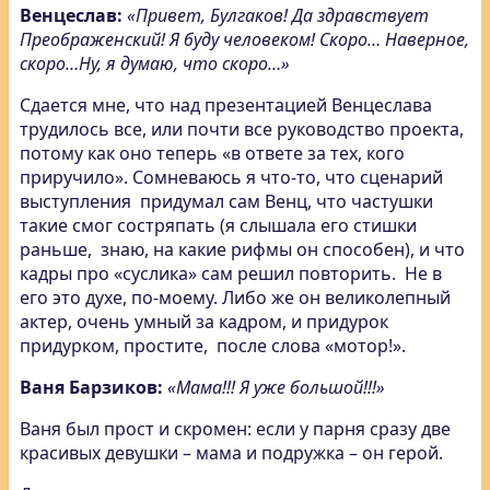
Венцеслав:
«Привет, Булгаков! Да здравствует
Преображенский! Я буду человеком! Скоро… Наверное,
скоро…Ну, я думаю, что скоро…»
Сдается мне, что над презентацией Венцеслава
трудилось все, или почти все руководство проекта,
потому как оно теперь «в ответе за тех, кого
приручило». Сомневаюсь я что-то, что сценарий
выступления придумал сам Венц, что частушки
такие смог состряпать (я слышала его стишки
раньше, знаю, на какие рифмы он способен), и что
кадры про «суслика» сам решил повторить. Не в
его это духе, по-моему. Либо же он великолепный
актер, очень умный за кадром, и придурок
придурком, простите, после слова «мотор!».
Ваня Барзиков:
«Мама!!! Я уже большой!!!»
Ваня был прост и скромен: если у парня сразу две
красивых девушки – мама и подружка – он герой.