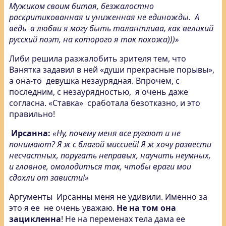
Мужиком своим битая, безжалостно
раскритикованная и униженная не единожды. А
ведь в любви я могу быть талантлива, как великий
русский поэт, на которого я так похожа)))»
Либи решила разжалобить зрителя тем, что
Ванятка задавил в ней «души прекрасные порывы»,
а она-то девушка незаурядная. Впрочем, с
последним, с незаурядностью, я очень даже
согласна. «Ставка» сработала безотказно, и это
правильно!
Ирсанна:
«Ну, почему меня все ругают и не
понимают? Я ж с благой миссией! Я ж хочу развести
несчастных, поругать неправых, научить неумных,
и главное, омолодиться так, чтобы враги мои
сдохли от зависти!»
Аргументы Ирсанны меня не удивили. Именно за
это я ее не очень уважаю.
Не на том она
зацикленна
! Не на переменах тела дама ее