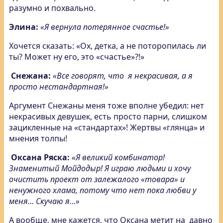
разумно и похвально.
Элина:
«Я вернула потерянное счастье!»
Хочется сказать: «Ох, детка, а не поторопилась ли
ты? Может ну его, это «счастье»?!»
Снежана:
«Все говорят, что я некрасивая, а я
просто нестандартная!»
Аргумент Снежаны меня тоже вполне убедил: нет
некрасивых девушек, есть просто парни, слишком
зацикленные на «стандартах»! Жертвы «глянца» и
мнения толпы!
Оксана Ряска:
«Я великий комбинатор!
Знаменитый Мойдодыр! Я играю людьми и хочу
очистить проект от залежалого «товара» и
ненужного хлама, потому что нет пока любви у
меня… Скучаю я…»
А вообще, мне кажется, что Оксана метит на давно