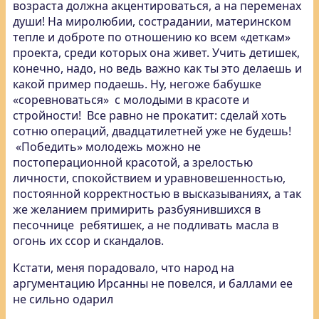
возраста должна акцентироваться, а на переменах
души! На миролюбии, сострадании, материнском
тепле и доброте по отношению ко всем «деткам»
проекта, среди которых она живет. Учить детишек,
конечно, надо, но ведь важно как ты это делаешь и
какой пример подаешь. Ну, негоже бабушке
«соревноваться» с молодыми в красоте и
стройности! Все равно не прокатит: сделай хоть
сотню операций, двадцатилетней уже не будешь!
«Победить» молодежь можно не
постоперационной красотой, а зрелостью
личности, спокойствием и уравновешенностью,
постоянной корректностью в высказываниях, а так
же желанием примирить разбуянившихся в
песочнице ребятишек, а не подливать масла в
огонь их ссор и скандалов.
Кстати, меня порадовало, что народ на
аргументацию Ирсанны не повелся, и баллами ее
не сильно одарил