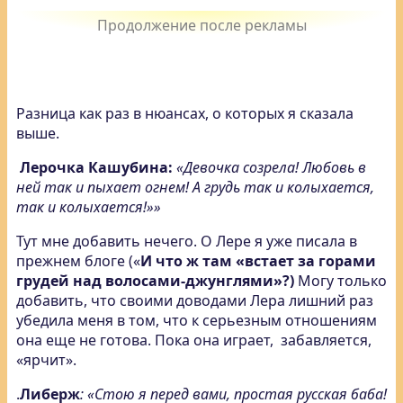
Разница как раз в нюансах, о которых я сказала
выше.
Лерочка Кашубина:
«Девочка созрела! Любовь в
ней так и пыхает огнем! А грудь так и колыхается,
так и колыхается!»»
Тут мне добавить нечего. О Лере я уже писала в
прежнем блоге («
И что ж там «встает за горами
грудей над волосами-джунглями»?)
Могу только
добавить, что своими доводами Лера лишний раз
убедила меня в том, что к серьезным отношениям
она еще не готова. Пока она играет, забавляется,
«ярчит».
.
Либерж
: «Стою я перед вами, простая русская баба!