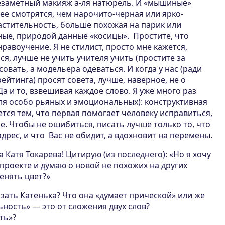
езаметный макияж а-ля натюрель. И «мышиные»
ее смотрятся, чем нарочито-черная или ярко-
астительность, больше похожая на парик или
ные, природой данные «косицы». Простите, что
равоучение. Я не стилист, просто мне кажется,
я, лучше не учить учителя учить (простите за
овать, а модельера одеваться. И когда у нас (ради
ейтинга) просят совета, лучше, наверное, не о
Да и то, взвешивая каждое слово. Я уже много раз
ля особо рьяных и эмоциональных): конструктивная
ется тем, что первая помогает человеку исправиться,
е. Чтобы не ошибиться, писать лучше только то, что
дрес, и что Вас не обидит, а вдохновит на перемены.
Катя Токарева! Цитирую (из последнего): «Но я хочу
проекте и думаю о новой не похожих на других
енять цвет?»
казать Катенька? Что она «думает прической» или же
ьность» — это от сложения двух слов?
ть»?