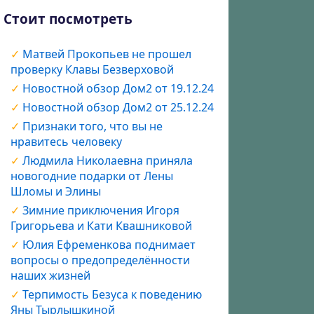
Стоит посмотреть
Матвей Прокопьев не прошел
проверку Клавы Безверховой
Новостной обзор Дом2 от 19.12.24
Новостной обзор Дом2 от 25.12.24
Признаки того, что вы не
нравитесь человеку
Людмила Николаевна приняла
новогодние подарки от Лены
Шломы и Элины
Зимние приключения Игоря
Григорьева и Кати Квашниковой
Юлия Ефременкова поднимает
вопросы о предопределённости
наших жизней
Терпимость Безуса к поведению
Яны Тырлышкиной