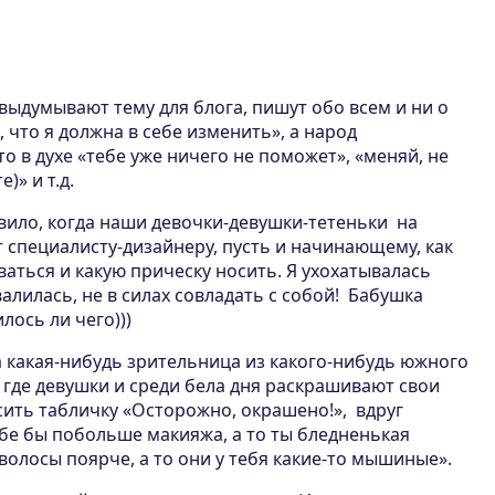
ыдумывают тему для блога, пишут обо всем и ни о
 что я должна в себе изменить», а народ
о в духе «тебе уже ничего не поможет», «меняй, не
)» и т.д.
вило, когда наши девочки-девушки-тетеньки на
 специалисту-дизайнеру, пусть и начинающему, как
ваться и какую прическу носить. Я ухохатывалась
валилась, не в силах совладать с собой! Бабушка
лось ли чего)))
да какая-нибудь зрительница из какого-нибудь южного
 где девушки и среди бела дня раскрашивают свои
есить табличку «Осторожно, окрашено!», вдруг
бе бы побольше макияжа, а то ты бледненькая
 волосы поярче, а то они у тебя какие-то мышиные».