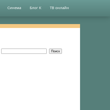
Синема
Блог К
ТВ онлайн
Поиск