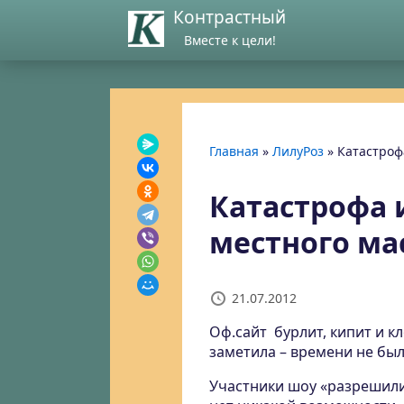
Контрастный
Вместе к цели!
Главная
»
ЛилуРоз
»
Катастроф
Катастрофа 
местного ма
21.07.2012
Оф.сайт бурлит, кипит и к
заметила – времени не было
Участники шоу «разрешилис