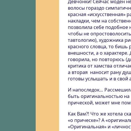
Девчонки! Сейчас моден н
волосы гораздо симпатичн
красная «искусственная» р
накладки, чем на собствен
позволила себе подобное н
чтобы не опростоволоситьс
тавтологию), художника рис
красного словца, то бишь р
внешности, а о характере. 
говорила, но повторюсь (д
критика от хамства отлича
а вторая наносит рану душ
готовы услышать и в свой а
И напоследок… Рассмешила 
быть оригинальностью на 
прической, может мне пом
Как Вам?! Что же хотела с
«о прическе»? А «оригинал
«Оригинальная» и «личнос