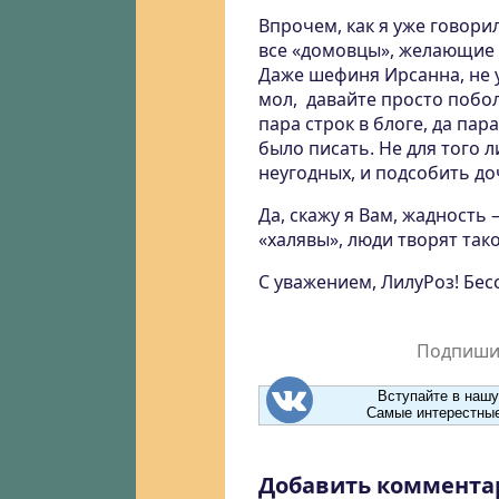
Впрочем, как я уже говори
все «домовцы», желающие 
Даже шефиня Ирсанна, не 
мол, давайте просто побол
пара строк в блоге, да пар
было писать. Не для того л
неугодных, и подсобить до
Да, скажу я Вам, жадность
«халявы», люди творят тако
С уважением, ЛилуРоз! Бе
Подпишит
Вступайте в нашу
Самые интерестные
Добавить коммента