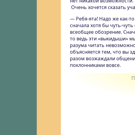
нет никакой возможности. 
Очень хочется сказать уч
— Ребя-ята! Надо же как-т
сначала хотя бы чуть-чуть
всеобщее обозрение. Снача
то ведь эти «выкидыши» м
разума читать невозможн
объясняется тем, что вы зд
разом возжаждали общения
поклонниками вовсе.