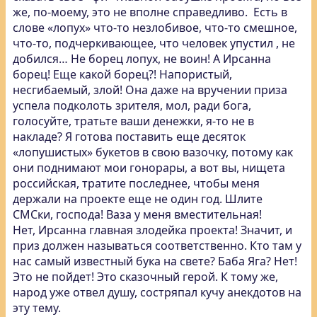
же, по-моему, это не вполне справедливо. Есть в
слове «лопух» что-то незлобивое, что-то смешное,
что-то, подчеркивающее, что человек упустил , не
добился… Не борец лопух, не воин! А Ирсанна
борец! Еще какой борец?! Напористый,
несгибаемый, злой! Она даже на вручении приза
успела подколоть зрителя, мол, ради бога,
голосуйте, тратьте ваши денежки, я-то не в
накладе? Я готова поставить еще десяток
«лопушистых» букетов в свою вазочку, потому как
они поднимают мои гонорары, а вот вы, нищета
российская, тратите последнее, чтобы меня
держали на проекте еще не один год. Шлите
СМСки, господа! Ваза у меня вместительная!
Нет, Ирсанна главная злодейка проекта! Значит, и
приз должен называться соответственно. Кто там у
нас самый известный бука на свете? Баба Яга? Нет!
Это не пойдет! Это сказочный герой. К тому же,
народ уже отвел душу, состряпал кучу анекдотов на
эту тему.