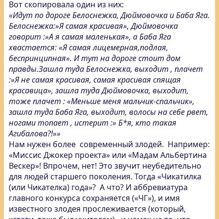
Вот скопировала один из них:
«Идут по дороге Белоснежка, Дюймовочка и Баба Яга.
Белоснежка:»Я самая красивая», Дюймовочка
говорит :»А я самая маленькая», а Баба Яга
хвастается: «Я самая лицемерная,подлая,
беспринципная». И тут на дороге стоит дом
правды.Зашла туда Белоснежка, выходит , плачет
:»Я не самая красивая, самая красивая спящая
красавица», зашла туда Дюймовочка, выходит,
тоже плачет : «Меньше меня мальчик-спальчик»,
зашла туда Баба Яга, выходит, волосы на себе рвет,
ногами топает , истерит :» Б*я, кто такая
Агибалова?!»»
Нам нужен более современный злодей. Например:
«Миссис Джокер проекта» или «Мадам Альбертина
Вескер»! Впрочем, нет! Это звучит неубедительно
для людей старшего поколения. Тогда «Чикатилка
(или Чикателка) года»? А что? И аббревиатура
главного конкурса сохраняется («ЧГ»), и имя
известного злодея прослеживается (который,