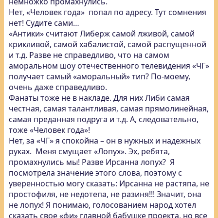
немножко промахнулись.
Нет, «Человек года» попал по адресу. Тут сомнения
нет! Судите сами…
«Антики» считают Либерж самой лживой, самой
крикливой, самой хабалистой, самой распущенной
и т.д. Разве не справедливо, что на самом
аморальном шоу отечественного телевидения «ЧГ»
получает самый «аморальный» тип? По-моему,
очень даже справедливо.
Фанаты тоже не в накладе. Для них Либи самая
честная, самая талантливая, самая прямолинейная,
самая преданная подруга и т.д. А, следовательно,
тоже «Человек года»!
Нет, за «ЧГ» я спокойна – он в нужных и надежных
руках. Меня смущает «Лопух». Эх, ребята,
промахнулись мы! Разве Ирсанна лопух? Я
посмотрела значение этого слова, поэтому с
уверенностью могу сказать: Ирсанна не растяпа, не
простофиля, не недотепа, не разиня!!! Значит, она
не лопух! Я понимаю, голосованием народ хотел
сказать свое «фи» главной бабушке проекта, но все