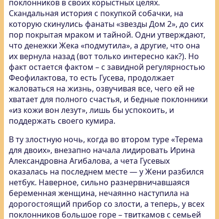
поклонников
в своих корыстных целях.
Скандальная история с покупкой собачки, на
которую скинулись фанаты «звезды Дом 2», до сих
пор покрытая мраком и тайной. Одни утверждают,
что денежки Жека «подмутила», а другие, что она
их вернула назад (вот только интересно как?). Но
факт остается фактом – с завидной регулярностью
Феофилактова, то есть Гусева, продолжает
жаловаться на жизнь, озвучивая все, чего ей не
хватает для полного счастья, и бедные поклонники
«из кожи вон лезут», лишь бы успокоить, и
поддержать своего кумира.
В ту злостную ночь, когда во втором туре «Терема
для двоих», внезапно начала лидировать Ирина
Александровна Агибалова, а чета Гусевых
оказалась на последнем месте — у Жени разбился
нетбук. Наверное, сильно разнервничавшаяся
беременная женщина, нечаянно наступила на
дорогостоящий прибор со злости, а теперь, у всех
поклонников большое горе – твиткамов с семьей