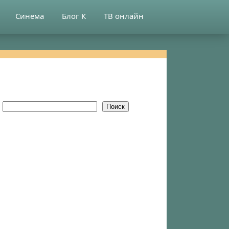
Синема
Блог К
ТВ онлайн
Поиск