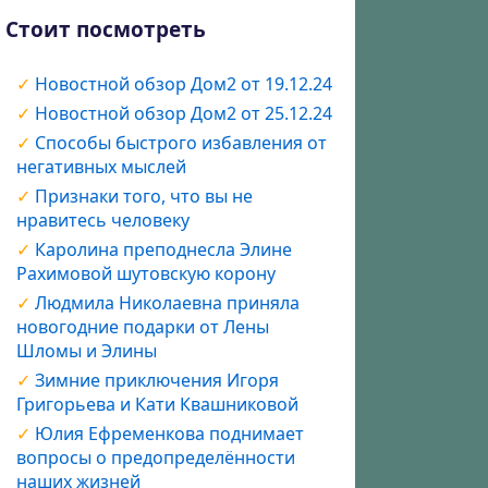
Стоит посмотреть
Новостной обзор Дом2 от 19.12.24
Новостной обзор Дом2 от 25.12.24
Способы быстрого избавления от
негативных мыслей
Признаки того, что вы не
нравитесь человеку
Каролина преподнесла Элине
Рахимовой шутовскую корону
Людмила Николаевна приняла
новогодние подарки от Лены
Шломы и Элины
Зимние приключения Игоря
Григорьева и Кати Квашниковой
Юлия Ефременкова поднимает
вопросы о предопределённости
наших жизней