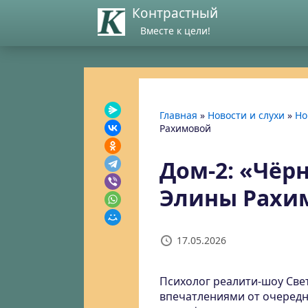
Контрастный
Вместе к цели!
Главная
»
Новости и слухи
»
Но
Рахимовой
Дом-2: «Чёр
Элины Рахи
17.05.2026
Психолог реалити-шоу Све
впечатлениями от очередно