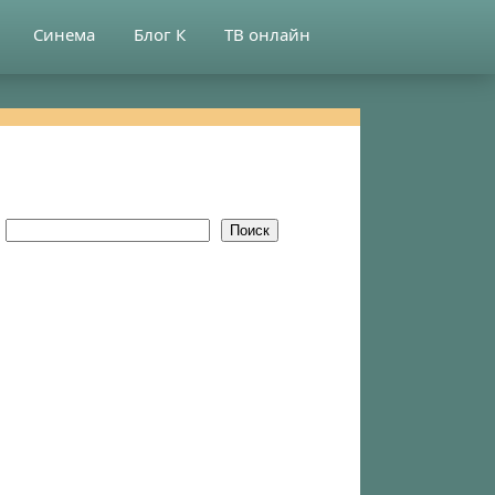
Синема
Блог К
ТВ онлайн
Поиск