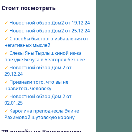
Стоит посмотреть
Новостной обзор Дом2 от 19.12.24
Новостной обзор Дом2 от 25.12.24
Способы быстрого избавления от
негативных мыслей
Слезы Яны Тырлышкиной из-за
поездке Безуса в Белгород без неё
Новостной обзор Дом 2 от
29.12.24
Признаки того, что вы не
нравитесь человеку
Новостной обзор Дом 2 от
02.01.25
Каролина преподнесла Элине
Рахимовой шутовскую корону