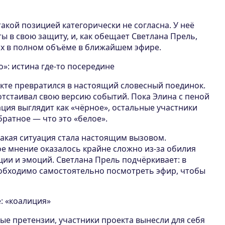
такой позицией категорически не согласна. У неё
ы в свою защиту, и, как обещает Светлана Прель,
их в полном объёме в ближайшем эфире.
о»: истина где-то посередине
кте превратился в настоящий словесный поединок.
отстаивал свою версию событий. Пока Элина с пеной
уация выглядит как «чёрное», остальные участники
ратное — что это «белое».
такая ситуация стала настоящим вызовом.
 мнение оказалось крайне сложно из-за обилия
и и эмоций. Светлана Прель подчёркивает: в
обходимо самостоятельно посмотреть эфир, чтобы
е: «коалиция»
ые претензии, участники проекта вынесли для себя