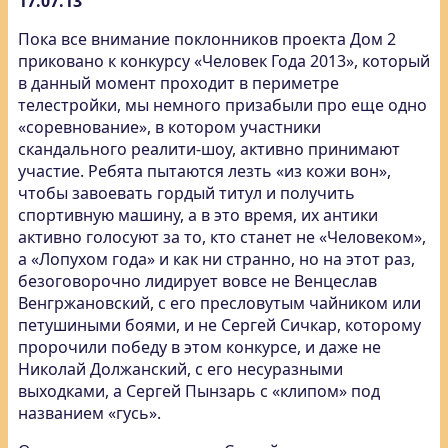
17.07.13
Пока все внимание поклонников проекта Дом 2
приковано к конкурсу «Человек Года 2013», который
в данный момент проходит в периметре
телестройки, мы немного призабыли про еще одно
«соревнование», в котором участники
скандального реалити-шоу, активно принимают
участие. Ребята пытаются лезть «из кожи вон»,
чтобы завоевать гордый титул и получить
спортивную машину, а в это время, их антики
активно голосуют за то, кто станет не «Человеком»,
а «Лопухом года» и как ни странно, но на этот раз,
безоговорочно лидирует вовсе не Венцеслав
Венгржановский, с его пресловутым чайником или
петушиными боями, и не Сергей Сичкар, которому
пророчили победу в этом конкурсе, и даже не
Николай Должанский, с его несуразными
выходками, а Сергей Пынзарь с «клипом» под
названием «гусь».