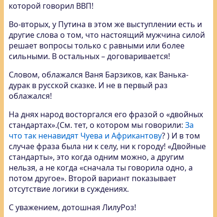
которой говорил ВВП!
Во-вторых, у Путина в этом же выступлении есть и
другие слова о том, что настоящий мужчина силой
решает вопросы только с равными или более
сильными. В остальных – договаривается!
Словом, облажался Ваня Барзиков, как Ванька-
дурак в русской сказке. И не в первый раз
облажался!
На днях народ восторгался его фразой о «двойных
стандартах».(См. тет, о котором мы говорили:
За
что так ненавидят Чуева и Африкантову
? ) И в том
случае фраза была ни к селу, ни к городу! «Двойные
стандарты», это когда одним можно, а другим
нельзя, а не когда «сначала ты говорила одно, а
потом другое». Второй вариант показывает
отсутствие логики в суждениях.
С уважением, дотошная ЛилуРоз!