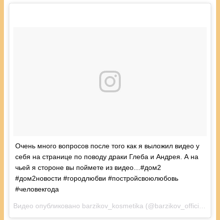
Очень много вопросов после того как я выложил видео у
себя на странице по поводу драки Глеба и Андрея. А на
чьей я стороне вы поймете из видео…#дом2
#дом2новости #городлюбви #постройсвоюлюбовь
#человекгода
Видео опубликовано barzikov_kosmetika (@barzikov_official)
Авг