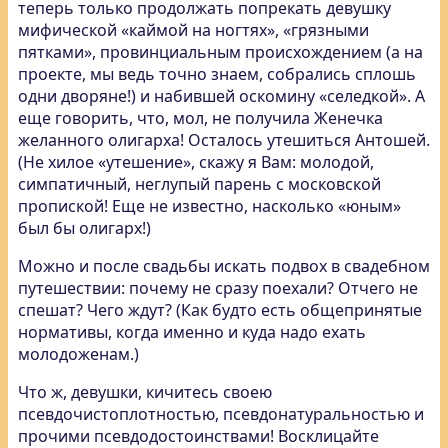
теперь только продолжать попрекать девушку
мифической «каймой на ногтях», «грязными
пятками», провинциальным происхождением (а на
проекте, мы ведь точно знаем, собрались сплошь
одни дворяне!) и набившей оскомину «селедкой». А
еще говорить, что, мол, не получила Женечка
желанного олигарха! Осталось утешиться Антошей.
(Не хилое «утешение», скажу я Вам: молодой,
симпатичный, неглупый парень с московской
пропиской! Еще не известно, насколько «юным»
был бы олигарх!)
Можно и после свадьбы искать подвох в свадебном
путешествии: почему не сразу поехали? Отчего не
спешат? Чего ждут? (Как будто есть общепринятые
нормативы, когда именно и куда надо ехать
молодоженам.)
Что ж, девушки, кичитесь своею
псевдочистоплотностью, псевдонатуральностью и
прочими псевдодостоинствами! Восклицайте