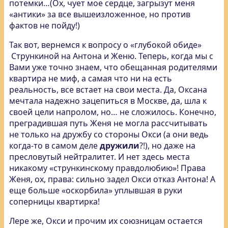
потемки…(Ох, чует мое сердце, загрызут меня
«антики» за все вышеизложенное, но против
фактов не пойду!)
Так вот, вернемся к вопросу о «глубокой обиде»
Стрункиной на Антона и Женю. Теперь, когда мы с
Вами уже точно знаем, что обещанная родителями
квартира не миф, а самая что ни на есть
реальность, все встает на свои места. Да, Оксана
мечтала надежно зацепиться в Москве, да, шла к
своей цели напролом, но… не сложилось. Конечно,
преградившая путь Женя не могла рассчитывать
не только на дружбу со стороны Окси (а они ведь
когда-то в самом деле
дружили
?!), но даже на
пресловутый нейтралитет. И нет здесь места
никакому «стрункинскому правдолюбию»! Права
Женя, ох, права: сильно задел Окси отказ Антона! А
еще больше «оскорбила» уплывшая в руки
соперницы квартирка!
Лере же, Окси и прочим их союзницам остается