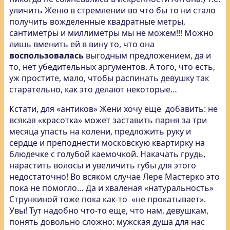
уличить Женю в стремлении во что бы то ни стало
получить вожделенные квадратные метры,
сантиметры и миллиметры мы не можем!!! Можно
лишь вменить ей в вину то, что она
воспользовалась
выгодным предложением, да и
то, нет убедительных аргументов. А того, что есть,
уж простите, мало, чтобы распинать девушку так
старательно, как это делают некоторые…
Кстати, для «антиков» Жени хочу еще добавить: не
всякая «красотка» может заставить парня за три
месяца упасть на колени, предложить руку и
сердце и преподнести московскую квартирку на
блюдечке с голубой каемочкой. Накачать грудь,
нарастить волосы и увеличить губы для этого
недостаточно! Во всяком случае Лере Мастерко это
пока не помогло… Да и хваленая «натуральность»
Стрункиной тоже пока как-то «не прокатывает».
Увы! Тут надобно что-то еще, что нам, девушкам,
понять довольно сложно: мужская душа для нас