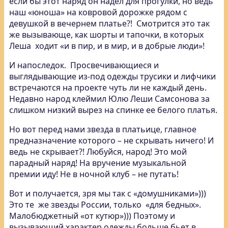
если бы этот наряд он надел для прогулки, но ведь
наш «юноша» на ковровой дорожке рядом с
девушкой в вечернем платье?! Смотрится это так
же вызывающе, как шорты и тапочки, в которых
Леша ходит «и в пир, и в мир, и в добрые люди»!
И напоследок. Просвечивающиеся и
выглядывающие из-под одежды трусики и лифчики
встречаются на проекте чуть ли не каждый день.
Недавно народ клеймил Юлю Леши Самсонова за
слишком низкий вырез на спинке ее белого платья.
Но вот перед нами звезда в платьице, главное
предназначение которого – не скрывать ничего! И
ведь не скрывает?! Любуйся, народ! Это мой
парадный наряд! На вручение музыкальной
премии иду! Не в ночной клуб – не путать!
Вот и получается, зря мы так с «домушниками»)))
Это те же звезды России, только «для бедных».
Малобюджетный «от кутюр»))) Поэтому и
вызывающий характер одежды больше бьет в