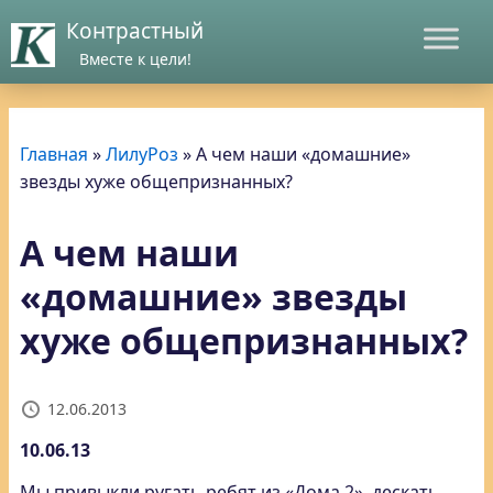
Контрастный
Вместе к цели!
Главная
»
ЛилуРоз
»
А чем наши «домашние»
звезды хуже общепризнанных?
А чем наши
«домашние» звезды
хуже общепризнанных?
12.06.2013
10.06.13
Мы привыкли ругать ребят из «Дома 2», дескать,