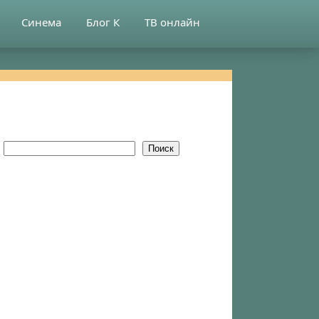
Синема
Блог К
ТВ онлайн
Поиск