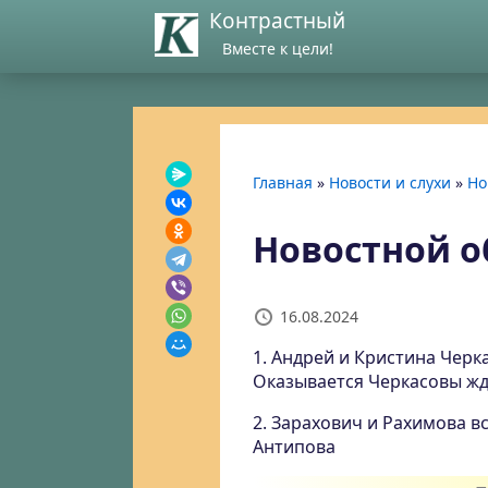
Контрастный
Вместе к цели!
Главная
»
Новости и слухи
»
Но
Новостной об
16.08.2024
1. Андрей и Кристина Чер
Оказывается Черкасовы жд
2. Зарахович и Рахимова вс
Антипова