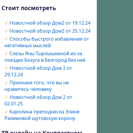
Стоит посмотреть
Новостной обзор Дом2 от 19.12.24
Новостной обзор Дом2 от 25.12.24
Способы быстрого избавления от
негативных мыслей
Слезы Яны Тырлышкиной из-за
поездке Безуса в Белгород без неё
Новостной обзор Дом 2 от
29.12.24
Признаки того, что вы не
нравитесь человеку
Новостной обзор Дом 2 от
02.01.25
Каролина преподнесла Элине
Рахимовой шутовскую корону